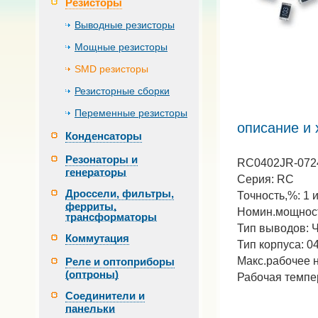
Резисторы
Выводные резисторы
Мощные резисторы
SMD резисторы
Резисторные сборки
Переменные резисторы
описание и 
Конденсаторы
Резонаторы и
RC0402JR-0724
генераторы
Серия: RC
Дроссели, фильтры,
Точность,%: 1 
ферриты,
Номин.мощност
трансформаторы
Тип выводов: 
Коммутация
Тип корпуса: 0
Макс.рабочее 
Реле и оптоприборы
(оптроны)
Рабочая темпер
Соединители и
панельки