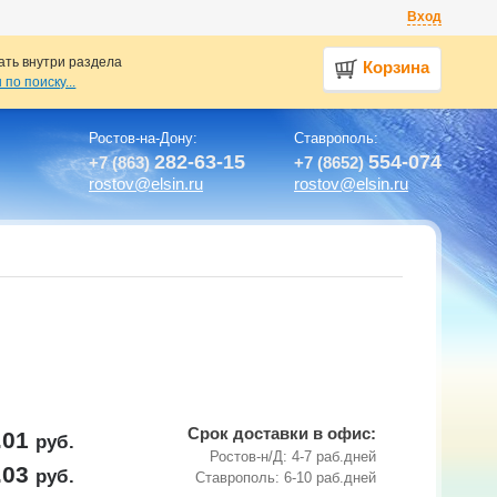
Вход
ать внутри раздела
Корзина
по поиску...
Ростов-на-Дону:
Ставрополь:
282-63-15
554-074
+7 (863)
+7 (8652)
rostov@elsin.ru
rostov@elsin.ru
Срок доставки в офис:
.01
руб.
Ростов-н/Д: 4-7 раб.дней
.03
руб.
Ставрополь: 6-10 раб.дней