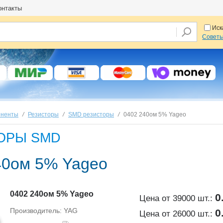
онтакты
Иск
Советы 
оненты
/
Резисторы
/
SMD резисторы
/
0402 240ом 5% Yageo
ОРЫ SMD
40ом 5% Yageo
0402 240ом 5% Yageo
0
Цена от 39000 шт.:
Производитель: YAG
0
Цена от 26000 шт.: