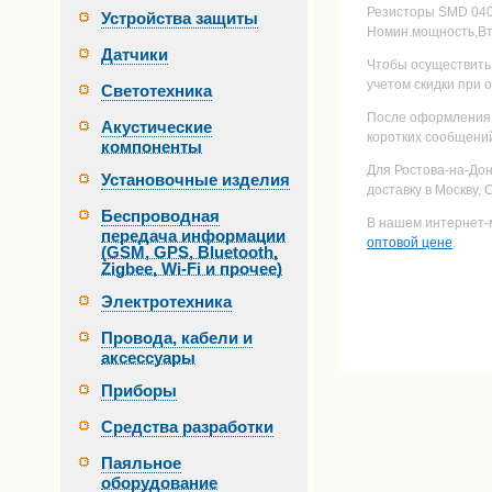
Резисторы SMD 040
Устройства защиты
Номин.мощность,Вт:
Датчики
Чтобы осуществить 
учетом скидки при 
Светотехника
После оформления 
Акустические
коротких сообщений
компоненты
Для Ростова-на-До
Установочные изделия
доставку в Москву,
Беспроводная
В нашем интернет-
передача информации
оптовой цене
.
(GSM, GPS, Bluetooth,
Zigbee, Wi-Fi и прочее)
Электротехника
Провода, кабели и
аксессуары
Приборы
Средства разработки
Паяльное
оборудование