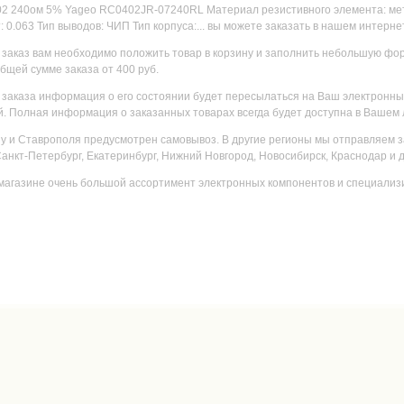
2 240ом 5% Yageo RC0402JR-07240RL Материал резистивного элемента: мет
 0.063 Тип выводов: ЧИП Тип корпуса:... вы можете заказать в нашем интернет
заказ вам необходимо положить товар в корзину и заполнить небольшую форм
общей сумме заказа от 400 руб.
заказа информация о его состоянии будет пересылаться на Ваш электронный
. Полная информация о заказанных товарах всегда будет доступна в Вашем 
ну и Ставрополя предусмотрен самовывоз. В другие регионы мы отправляем 
 Санкт-Петербург, Екатеринбург, Нижний Новгород, Новосибирск, Краснодар и 
магазине очень большой ассортимент электронных компонентов и специализ