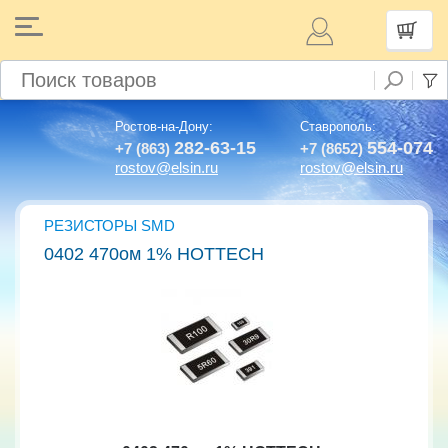
Ростов-на-Дону:
Ставрополь:
282-63-15
554-074
+7 (863)
+7 (8652)
rostov@elsin.ru
rostov@elsin.ru
РЕЗИСТОРЫ SMD
0402 470ом 1% HOTTECH